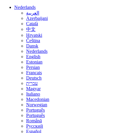
Nederlands
العربية
Azerbaijani
Català
中文
Hrvatski
Čeština
Dansk
Nederlands
English
Estonian
Persian
Français
Deutsch
עברית
Magyar
Italiano
Macedonian
Norwegian
Português
Português
Română
Русский
Español