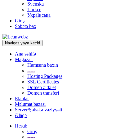
Svenska
Türkçe
Українська
Giriş
Səbətə bax
Naviqasiyaya keçid
Ana səhifə
Mağaza
Hamısına baxın
-----
Hosting Packages
SSL Certificates
Domen əldə et
Domen transferi
Elanlar
Məlumat bazası
Server/Şəbəkə vəziyyəti
Əlaqə
Hesab
Giriş
-----