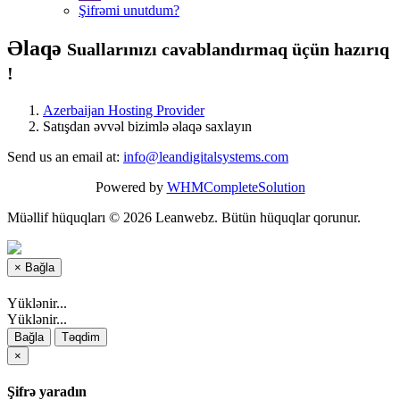
Şifrəmi unutdum?
Əlaqə
Suallarınızı cavablandırmaq üçün hazırıq
!
Azerbaijan Hosting Provider
Satışdan əvvəl bizimlə əlaqə saxlayın
Send us an email at:
info@leandigitalsystems.com
Powered by
WHMCompleteSolution
Müəllif hüquqları © 2026 Leanwebz. Bütün hüquqlar qorunur.
×
Bağla
Yüklənir...
Yüklənir...
Bağla
Təqdim
×
Şifrə yaradın