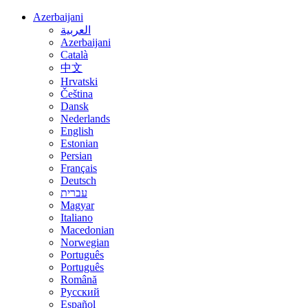
Azerbaijani
العربية
Azerbaijani
Català
中文
Hrvatski
Čeština
Dansk
Nederlands
English
Estonian
Persian
Français
Deutsch
עברית
Magyar
Italiano
Macedonian
Norwegian
Português
Português
Română
Русский
Español