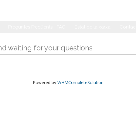
Preguntes Freqüents - FAQ
Estat de la xarxa
Contact
d waiting for your questions
Powered by
WHMCompleteSolution