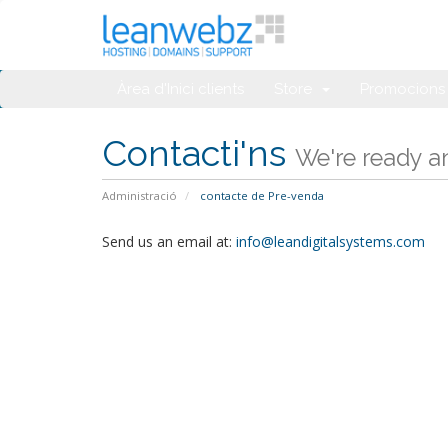
Àrea d'Inici clients
Store
Promocions
Contacti'ns
We're ready an
Administració
contacte de Pre-venda
Send us an email at:
info@leandigitalsystems.com