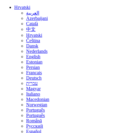
Hrvatski
العربية
Azerbaijani
Català
中文
Hrvatski
Čeština
Dansk
Nederlands
English
Estonian
Persian
Français
Deutsch
עברית
Magyar
Italiano
Macedonian
Norwegian
Português
Português
Română
Русский
Español