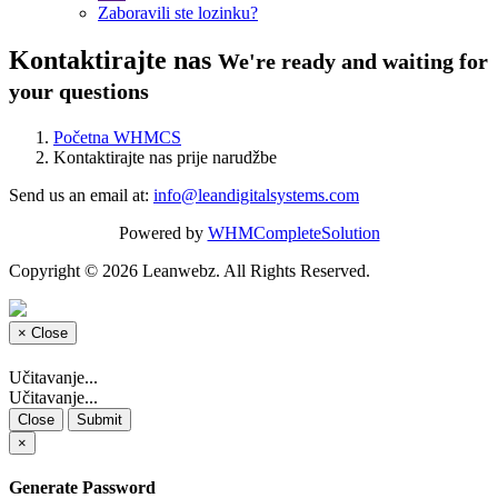
Zaboravili ste lozinku?
Kontaktirajte nas
We're ready and waiting for
your questions
Početna WHMCS
Kontaktirajte nas prije narudžbe
Send us an email at:
info@leandigitalsystems.com
Powered by
WHMCompleteSolution
Copyright © 2026 Leanwebz. All Rights Reserved.
×
Close
Učitavanje...
Učitavanje...
Close
Submit
×
Generate Password