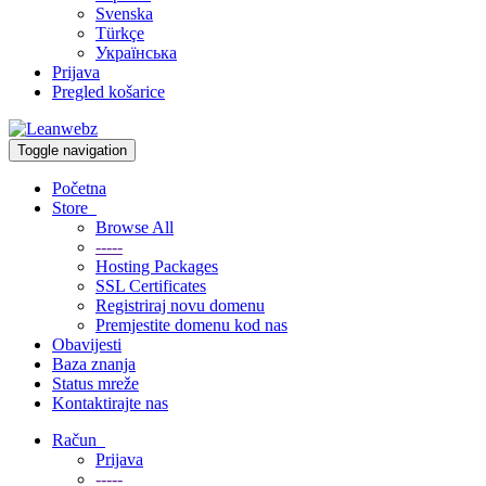
Svenska
Türkçe
Українська
Prijava
Pregled košarice
Toggle navigation
Početna
Store
Browse All
-----
Hosting Packages
SSL Certificates
Registriraj novu domenu
Premjestite domenu kod nas
Obavijesti
Baza znanja
Status mreže
Kontaktirajte nas
Račun
Prijava
-----