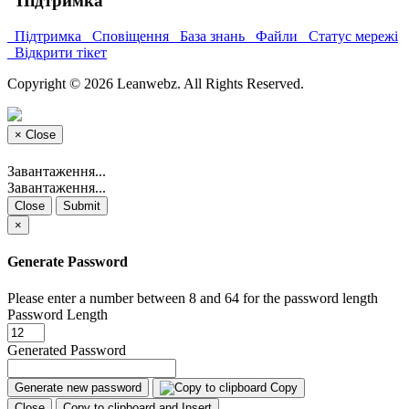
Підтримка
Підтримка
Сповіщення
База знань
Файли
Статус мережі
Відкрити тікет
Copyright © 2026 Leanwebz. All Rights Reserved.
×
Close
Завантаження...
Завантаження...
Close
Submit
×
Generate Password
Please enter a number between 8 and 64 for the password length
Password Length
Generated Password
Generate new password
Copy
Close
Copy to clipboard and Insert