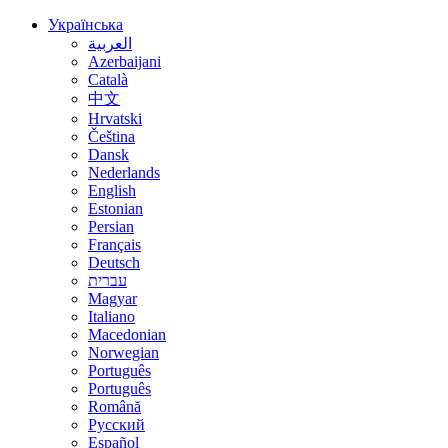
Українська
العربية
Azerbaijani
Català
中文
Hrvatski
Čeština
Dansk
Nederlands
English
Estonian
Persian
Français
Deutsch
עברית
Magyar
Italiano
Macedonian
Norwegian
Português
Português
Română
Русский
Español