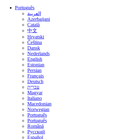
Português
العربية
Azerbaijani
Català
中文
Hrvatski
Čeština
Dansk
Nederlands
English
Estonian
Persian
Français
Deutsch
עברית
Magyar
Italiano
Macedonian
Norwegian
Português
Português
Română
Русский
Español