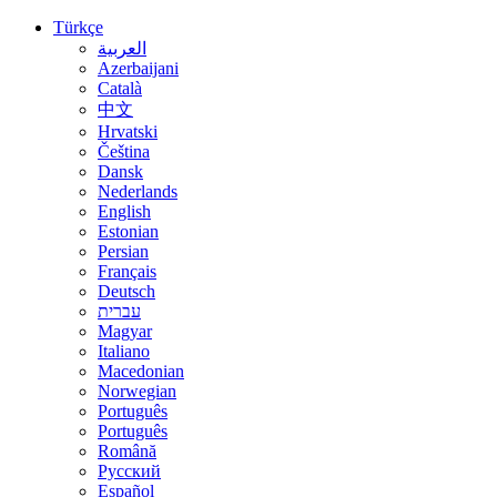
Türkçe
العربية
Azerbaijani
Català
中文
Hrvatski
Čeština
Dansk
Nederlands
English
Estonian
Persian
Français
Deutsch
עברית
Magyar
Italiano
Macedonian
Norwegian
Português
Português
Română
Русский
Español