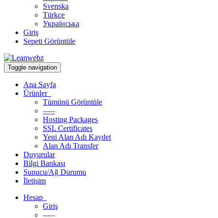
Svenska
Türkçe
Українська
Giriş
Sepeti Görüntüle
Toggle navigation
Ana Sayfa
Ürünler
Tümünü Görüntüle
-----
Hosting Packages
SSL Certificates
Yeni Alan Adı Kaydet
Alan Adı Transfer
Duyurular
Bilgi Bankası
Sunucu/Ağ Durumu
İletişim
Hesap
Giriş
-----