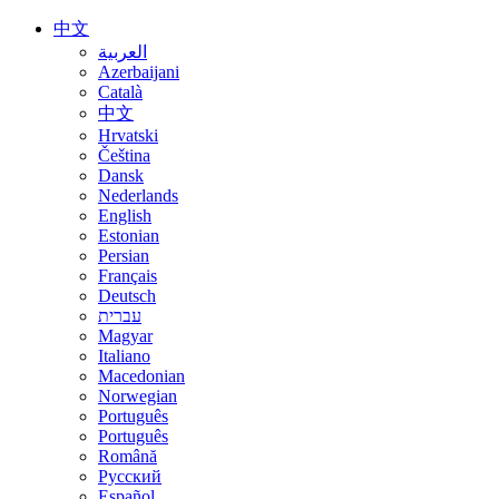
中文
العربية
Azerbaijani
Català
中文
Hrvatski
Čeština
Dansk
Nederlands
English
Estonian
Persian
Français
Deutsch
עברית
Magyar
Italiano
Macedonian
Norwegian
Português
Português
Română
Русский
Español