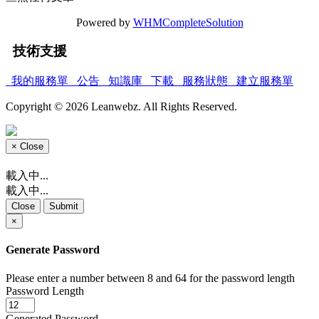
Powered by
WHMCompleteSolution
技術支援
我的服務單
公告
知識庫
下載
服務狀態
建立服務單
Copyright © 2026 Leanwebz. All Rights Reserved.
×
Close
載入中...
載入中...
Close
Submit
×
Generate Password
Please enter a number between 8 and 64 for the password length
Password Length
Generated Password