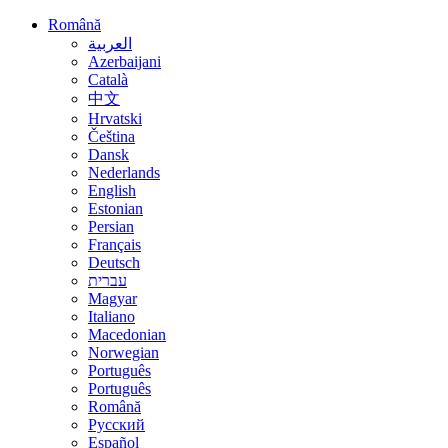
Română
العربية
Azerbaijani
Català
中文
Hrvatski
Čeština
Dansk
Nederlands
English
Estonian
Persian
Français
Deutsch
עברית
Magyar
Italiano
Macedonian
Norwegian
Português
Português
Română
Русский
Español