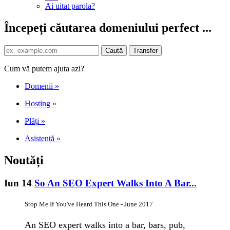
Ai uitat parola?
Începeți căutarea domeniului perfect ...
Cum vă putem ajuta azi?
Domenii
»
Hosting
»
Plăți
»
Asistență
»
Noutăți
Iun 14
So An SEO Expert Walks Into A Bar...
Stop Me If You've Heard This One - June 2017
An SEO expert walks into a bar, bars, pub,