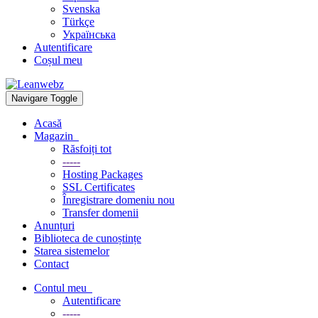
Svenska
Türkçe
Українська
Autentificare
Coșul meu
Navigare Toggle
Acasă
Magazin
Răsfoiți tot
-----
Hosting Packages
SSL Certificates
Înregistrare domeniu nou
Transfer domenii
Anunțuri
Biblioteca de cunoștințe
Starea sistemelor
Contact
Contul meu
Autentificare
-----