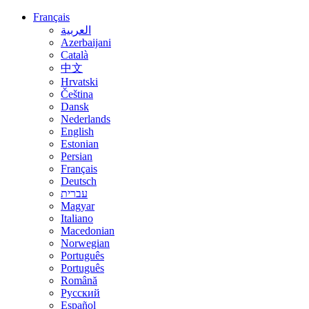
Français
العربية
Azerbaijani
Català
中文
Hrvatski
Čeština
Dansk
Nederlands
English
Estonian
Persian
Français
Deutsch
עברית
Magyar
Italiano
Macedonian
Norwegian
Português
Português
Română
Русский
Español