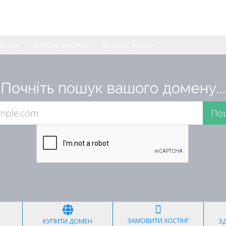
знань
Статус мережі
Зв'язок з нами
Почніть пошук вашого домену...
ЗАМОВИТИ ХОСТІНГ
КУПИТИ ДОМЕН
З