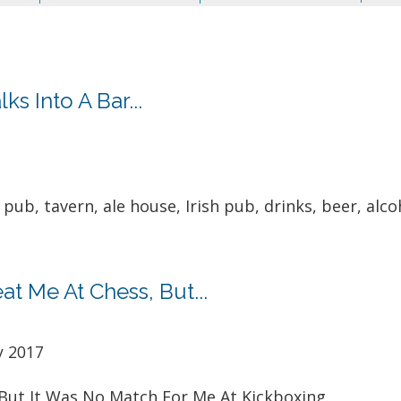
s Into A Bar...
pub, tavern, ale house, Irish pub, drinks, beer, alcoh
t Me At Chess, But...
y 2017
But It Was No Match For Me At Kickboxing.