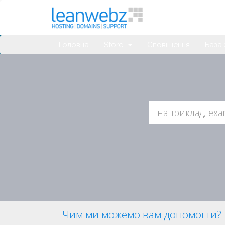
Головна
Store
Сповіщення
База 
Чим ми можемо вам допомогти?