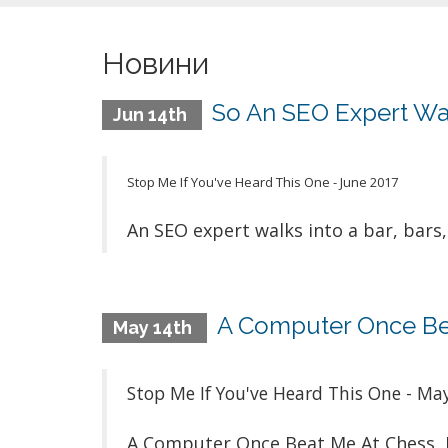
Новини
So An SEO Expert Walk
Jun 14th
Stop Me If You've Heard This One - June 2017
An SEO expert walks into a bar, bars, 
A Computer Once Bea
May 14th
Stop Me If You've Heard This One - Ma
A Computer Once Beat Me At Chess, 