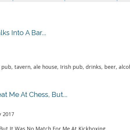
s Into A Bar...
pub, tavern, ale house, Irish pub, drinks, beer, alcoh
t Me At Chess, But...
y 2017
But It Was No Match For Me At Kickboxing.