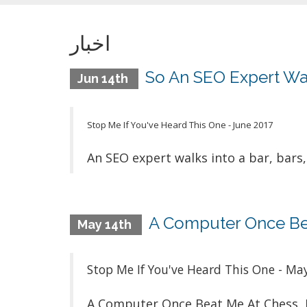
اخبار
So An SEO Expert Walk
Jun 14th
Stop Me If You've Heard This One - June 2017
An SEO expert walks into a bar, bars, 
A Computer Once Bea
May 14th
Stop Me If You've Heard This One - Ma
A Computer Once Beat Me At Chess, 