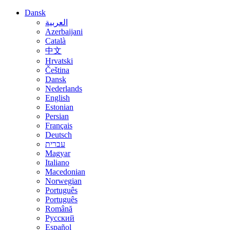
Dansk
العربية
Azerbaijani
Català
中文
Hrvatski
Čeština
Dansk
Nederlands
English
Estonian
Persian
Français
Deutsch
עברית
Magyar
Italiano
Macedonian
Norwegian
Português
Português
Română
Русский
Español