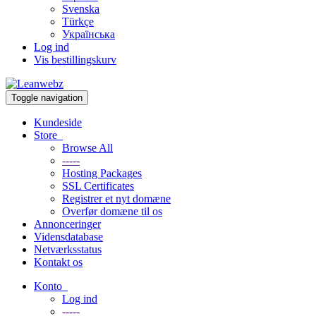
Svenska
Türkçe
Українська
Log ind
Vis bestillingskurv
Toggle navigation
Kundeside
Store
Browse All
-----
Hosting Packages
SSL Certificates
Registrer et nyt domæne
Overfør domæne til os
Annonceringer
Vidensdatabase
Netværksstatus
Kontakt os
Konto
Log ind
-----