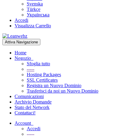
Svenska
Türkçe
Українська
Accedi
Visualizza Carrello
Attiva Navigazione
Home
Negozio
Sfoglia tutto
-----
Hosting Packages
SSL Certificates
Registra un Nuovo Dominio
Trasferisci da noi un Nuovo Dominio
Comunicazioni
Archivio Domande
Stato del Network
Contattaci!
Account
Accedi
-----