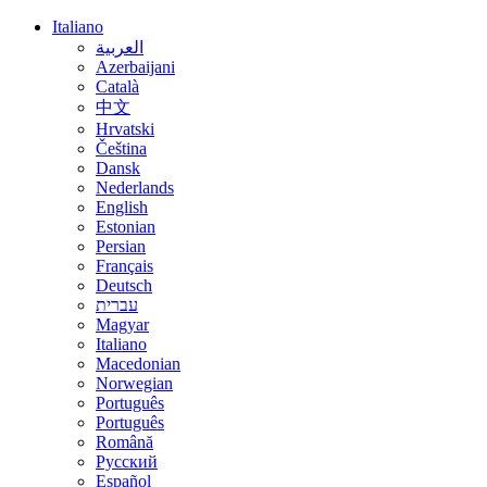
Italiano
العربية
Azerbaijani
Català
中文
Hrvatski
Čeština
Dansk
Nederlands
English
Estonian
Persian
Français
Deutsch
עברית
Magyar
Italiano
Macedonian
Norwegian
Português
Português
Română
Русский
Español